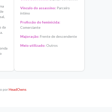
uma
Vínculo do assassino:
Parceiro
 de
íntimo
al,
Profissão do feminicida:
s da
Comerciante
a.
Majoração:
Frente de descendente
Meio utilizado:
Outros
Ronda
 o
do por
HeadOwns