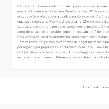
03/07/2008 - Ciúme e ódio formam o pano de fundo para mais u
mulher. O comerciante Luciano Pereira da Silva, 39, assassin
enxadeco (enxada pequena usada para abrir covas). O crime a
uma casa simples, na Rua Martins Carvalho, 256, no bairro Bo
cabeça, braço direito e pescoço, tendo morte imediata. O homi
dona-de-casa com um antigo companheiro. Um bebê de apenas
Uma vizinha do casal foi atingida na cabeça pelo comerciante 
Pereira tentou fugir, mas teve tempo de pegar um facão e um
perseguido por populares e encurralado num beco. Com a fac
do Quarteirão efetuaram a prisão. Com a chegada ao local do
inspetor chefe, Josenildo Menezes, Luciano foi encaminhado 
Direitos Autorai