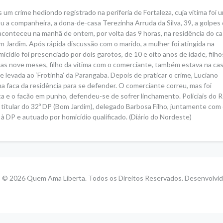
m crime hediondo registrado na periferia de Fortaleza, cuja vítima foi 
ou a companheira, a dona-de-casa Terezinha Arruda da Silva, 39, a golpes
conteceu na manhã de ontem, por volta das 9 horas, na residência do cas
m Jardim. Após rápida discussão com o marido, a mulher foi atingida na
cídio foi presenciado por dois garotos, de 10 e oito anos de idade, filho
 nove meses, filho da vítima com o comerciante, também estava na cas
e levada ao ‘Frotinha’ da Parangaba. Depois de praticar o crime, Luciano
a faca da residência para se defender. O comerciante correu, mas foi
a e o facão em punho, defendeu-se de sofrer linchamento. Policiais do 
 titular do 32º DP (Bom Jardim), delegado Barbosa Filho, juntamente com
à DP e autuado por homicídio qualificado. (Diário do Nordeste)
s © 2026 Quem Ama Liberta. Todos os Direitos Reservados. Desenvolvi